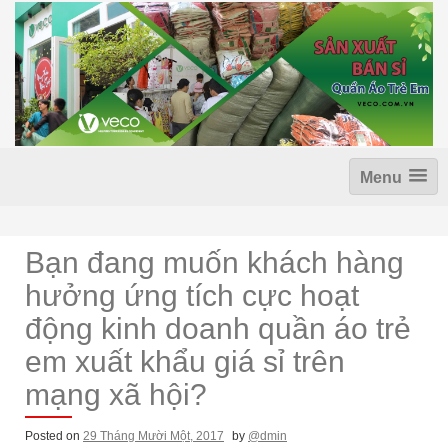
S
k
i
p
t
o
c
o
n
Menu
t
e
n
t
Bạn đang muốn khách hàng
hưởng ứng tích cực hoạt
động kinh doanh quần áo trẻ
em xuất khẩu giá sỉ trên
mạng xã hội?
Posted on
29 Tháng Mười Một, 2017
by
@dmin