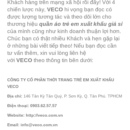
Khách hàng trên mạng xã hội rồi đấy! Với 4
chiến lược này,
VECO
hi vọng bạn đọc có
được lượng tương tác và theo dõi lớn cho
thương hiệu
quần áo trẻ em xuất khẩu giá sỉ
của mình cũng như kinh doanh thuận lợi hơn.
Chúc bạn có thật nhiều Khách và hẹn gặp lại
ở những bài viết tiếp theo! Nếu bạn đọc cần
tư vấn thêm, xin vui lòng liên hệ
với
VECO
theo thông tin bên dưới:
CÔNG TY CỔ PHẦN THỜI TRANG TRẺ EM XUẤT KHẨU
VECO
Địa chỉ:
146 Tân Kỳ Tân Quý, P. Sơn Kỳ, Q. Tân Phú. TPHCM
Điện thoại: 0903.62.57.57
Website:
http://veco.com.vn
Email:
info@veco.com.vn