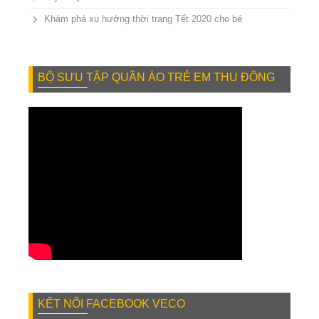
Khám phá xu hướng thời trang Tết 2020 cho bé
BỘ SƯU TẬP QUẦN ÁO TRẺ EM THU ĐÔNG
KẾT NỐI FACEBOOK VECO