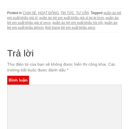
Posted in
CHIA SẺ
,
HOẠT ĐỘNG
,
TIN TỨC
,
TƯ VẤN
Tagged
quần áo trẻ
em xuất khẩu giá sỉ
,
quần áo trẻ em xuất khẩu giá sỉ tại tp hcm
,
quần áo
trẻ em xuất khẩu giá sỉ veco
,
quần áo trẻ em xuất khẩu hà nội
,
quần áo
trẻ em xuất khẩu tphcm
,
thời trang trẻ em xuất khẩu veco
Trả lời
Thư điện tử của bạn sẽ không được hiển thị công khai.
Các
trường bắt buộc được đánh dấu
*
Bình luận