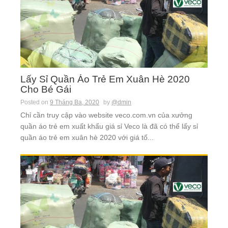
Lấy Sỉ Quần Áo Trẻ Em Xuân Hè 2020
Cho Bé Gái
Posted on
9 Tháng Ba, 2020
by
@dmin
Chỉ cần truy cập vào website veco.com.vn của xưởng
quần áo trẻ em xuất khẩu giá sỉ Veco là đã có thể lấy sỉ
quần áo trẻ em xuân hè 2020 với giá tố...